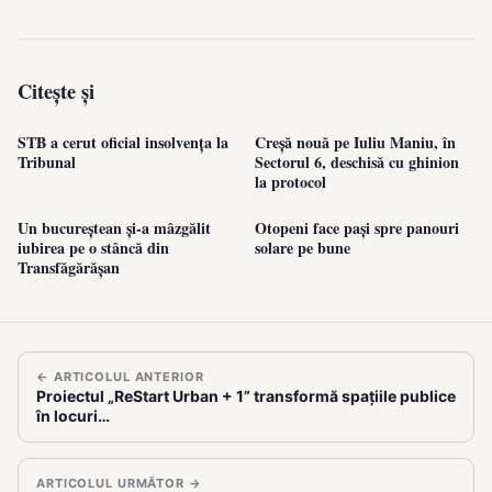
Citește și
STB a cerut oficial insolvența la
Creșă nouă pe Iuliu Maniu, în
Tribunal
Sectorul 6, deschisă cu ghinion
la protocol
Un bucureștean și-a mâzgălit
Otopeni face pași spre panouri
iubirea pe o stâncă din
solare pe bune
Transfăgărășan
← ARTICOLUL ANTERIOR
Proiectul „ReStart Urban + 1” transformă spațiile publice
în locuri…
ARTICOLUL URMĂTOR →