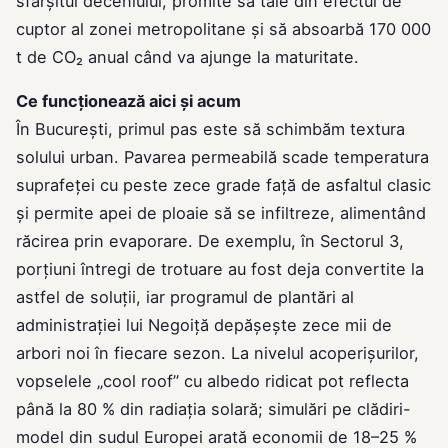
sfârşitul deceniului, promite să taie din efectul de
cuptor al zonei metropolitane şi să absoarbă 170 000
t de CO₂ anual când va ajunge la maturitate.
Ce funcţionează aici şi acum
În București, primul pas este să schimbăm textura
solului urban. Pavarea permeabilă scade temperatura
suprafeţei cu peste zece grade faţă de asfaltul clasic
şi permite apei de ploaie să se infiltreze, alimentând
răcirea prin evaporare. De exemplu, în Sectorul 3,
porţiuni întregi de trotuare au fost deja convertite la
astfel de soluţii, iar programul de plantări al
administrației lui Negoiță depăşeşte zece mii de
arbori noi în fiecare sezon. La nivelul acoperişurilor,
vopselele „cool roof” cu albedo ridicat pot reflecta
până la 80 % din radiaţia solară; simulări pe clădiri-
model din sudul Europei arată economii de 18–25 %