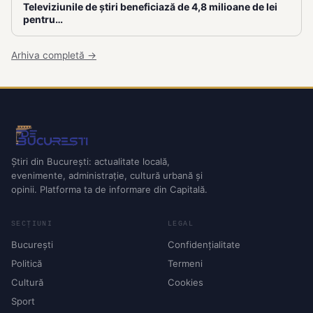
Televiziunile de știri beneficiază de 4,8 milioane de lei
pentru…
Arhiva completă →
Știri din București: actualitate locală,
evenimente, administrație, cultură urbană și
opinii. Platforma ta de informare din Capitală.
SECȚIUNI
LEGAL
București
Confidențialitate
Politică
Termeni
Cultură
Cookies
Sport