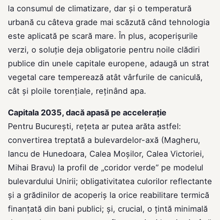
la consumul de climatizare, dar şi o temperatură
urbană cu câteva grade mai scăzută când tehnologia
este aplicată pe scară mare. În plus, acoperişurile
verzi, o soluţie deja obligatorie pentru noile clădiri
publice din unele capitale europene, adaugă un strat
vegetal care temperează atât vârfurile de caniculă,
cât şi ploile torenţiale, reţinând apa.
Capitala 2035, dacă apasă pe acceleraţie
Pentru Bucureşti, reţeta ar putea arăta astfel:
convertirea treptată a bulevardelor-axă (Magheru,
Iancu de Hunedoara, Calea Moşilor, Calea Victoriei,
Mihai Bravu) la profil de „coridor verde” pe modelul
bulevardului Unirii; obligativitatea culorilor reflectante
şi a grădinilor de acoperiş la orice reabilitare termică
finanţată din bani publici; şi, crucial, o ţintă minimală