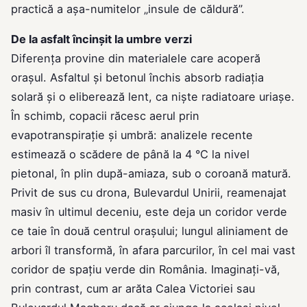
practică a aşa-numitelor „insule de căldură”.
De la asfalt încinşit la umbre verzi
Diferenţa provine din materialele care acoperă
oraşul. Asfaltul şi betonul închis absorb radiaţia
solară şi o eliberează lent, ca nişte radiatoare uriaşe.
În schimb, copacii răcesc aerul prin
evapotranspiraţie şi umbră: analizele recente
estimează o scădere de până la 4 °C la nivel
pietonal, în plin după-amiaza, sub o coroană matură.
Privit de sus cu drona, Bulevardul Unirii, reamenajat
masiv în ultimul deceniu, este deja un coridor verde
ce taie în două centrul oraşului; lungul aliniament de
arbori îl transformă, în afara parcurilor, în cel mai vast
coridor de spațiu verde din România. Imaginaţi-vă,
prin contrast, cum ar arăta Calea Victoriei sau