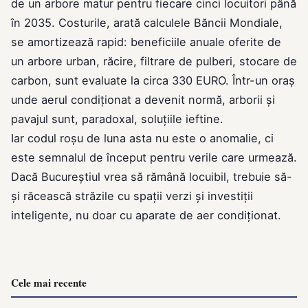
de un arbore matur pentru fiecare cinci locuitori până
în 2035. Costurile, arată calculele Băncii Mondiale,
se amortizează rapid: beneficiile anuale oferite de
un arbore urban, răcire, filtrare de pulberi, stocare de
carbon, sunt evaluate la circa 330 EURO. Într-un oraş
unde aerul condiţionat a devenit normă, arborii şi
pavajul sunt, paradoxal, soluţiile ieftine.
Iar codul roşu de luna asta nu este o anomalie, ci
este semnalul de început pentru verile care urmează.
Dacă Bucureştiul vrea să rămână locuibil, trebuie să-
şi răcească străzile cu spații verzi și investiții
inteligente, nu doar cu aparate de aer condiţionat.
Cele mai recente