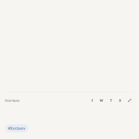
f
W
T
X
🔗
Distribuie
#Exclusiv