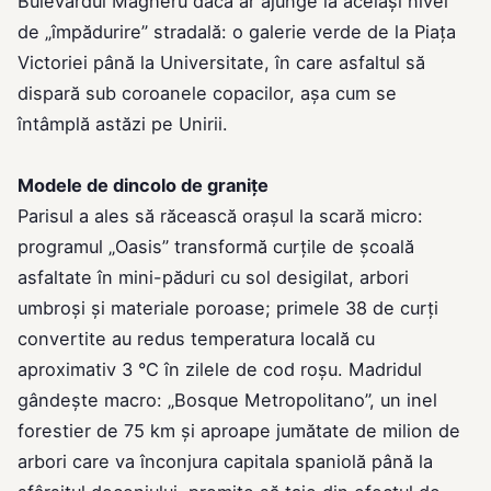
Bulevardul Magheru dacă ar ajunge la acelaşi nivel
de „împădurire” stradală: o galerie verde de la Piaţa
Victoriei până la Universitate, în care asfaltul să
dispară sub coroanele copacilor, aşa cum se
întâmplă astăzi pe Unirii.
Modele de dincolo de graniţe
Parisul a ales să răcească oraşul la scară micro:
programul „Oasis” transformă curţile de şcoală
asfaltate în mini-păduri cu sol desigilat, arbori
umbroși şi materiale poroase; primele 38 de curţi
convertite au redus temperatura locală cu
aproximativ 3 °C în zilele de cod roşu. Madridul
gândeşte macro: „Bosque Metropolitano”, un inel
forestier de 75 km şi aproape jumătate de milion de
arbori care va înconjura capitala spaniolă până la