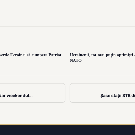
erde Ucrainei să cumpere Patriot
Ucrainenii, tot mai puțin optimiști 
NATO
i, dar weekendul…
Șase stații STB 