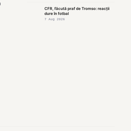
u
CFR, făcută praf de Tromso: reacții
dure în fotbal
7 Aug 2026