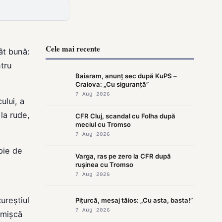
Cele mai recente
ât bună:
ntru
Baiaram, anunț sec după KuPS –
Craiova: „Cu siguranță”
7 Aug 2026
ului, a
 la rude,
CFR Cluj, scandal cu Folha după
meciul cu Tromso
7 Aug 2026
pie de
Varga, ras pe zero la CFR după
rușinea cu Tromso
7 Aug 2026
ureștiul
Pițurcă, mesaj tăios: „Cu asta, basta!”
7 Aug 2026
 mișcă