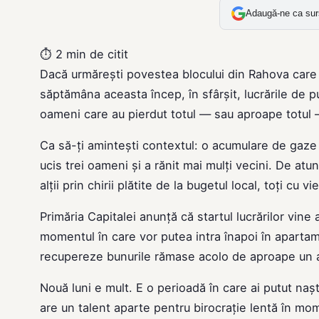
Adaugă-ne ca sur
⏱
2 min de citit
Dacă urmărești povestea blocului din Rahova care a
săptămâna aceasta încep, în sfârșit, lucrările de p
oameni care au pierdut totul — sau aproape totul 
Ca să-ți amintești contextul: o acumulare de gaze a
ucis trei oameni și a rănit mai mulți vecini. De atunc
alții prin chirii plătite de la bugetul local, toți cu v
Primăria Capitalei anunță că startul lucrărilor vin
momentul în care vor putea intra înapoi în apartam
recupereze bunurile rămase acolo de aproape un 
Nouă luni e mult. E o perioadă în care ai putut nașt
are un talent aparte pentru birocrație lentă în mo