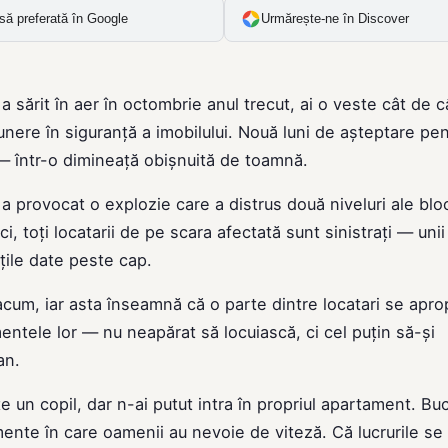
să preferată în Google
Urmărește-ne în Discover
 sărit în aer în octombrie anul trecut, ai o veste cât de c
unere în siguranță a imobilului. Nouă luni de așteptare pe
— într-o dimineață obișnuită de toamnă.
 provocat o explozie care a distrus două niveluri ale bloc
i, toți locatarii de pe scara afectată sunt sinistrați — unii
iețile date peste cap.
e acum, iar asta înseamnă că o parte dintre locatari se apro
entele lor — nu neapărat să locuiască, ci cel puțin să-și
an.
e un copil, dar n-ai putut intra în propriul apartament. Buc
mente în care oamenii au nevoie de viteză. Că lucrurile se