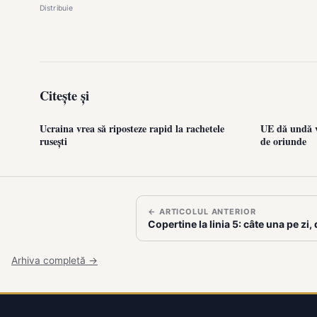
Distribuie
Citește și
Ucraina vrea să riposteze rapid la rachetele
UE dă undă v
rusești
de oriunde
← ARTICOLUL ANTERIOR
Copertine la linia 5: câte una pe z
Arhiva completă →