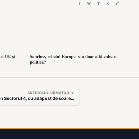
f
W
T
X
🔗
cu UE și
Sanchez, rebelul Europei sau doar altă culoare
politică?
ARTICOLUL URMĂTOR →
din Sectorul 4, cu adăpost de soare…