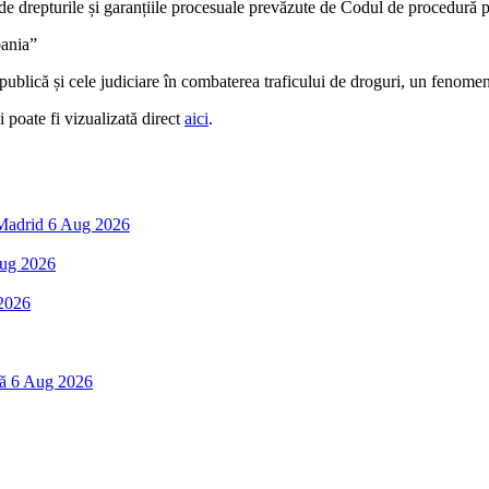
 de drepturile și garanțiile procesuale prevăzute de Codul de procedură 
pania”
 publică și cele judiciare în combaterea traficului de droguri, un fenomen
i poate fi vizualizată direct
aici
.
 Madrid
6 Aug 2026
ug 2026
2026
ă
6 Aug 2026