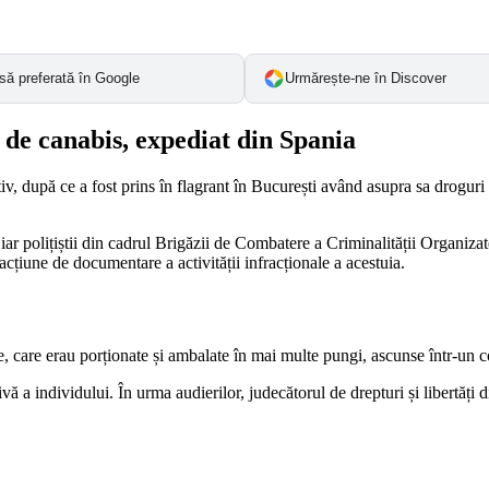
să preferată în Google
Urmărește-ne în Discover
 de canabis, expediat din Spania
entiv, după ce a fost prins în flagrant în București având asupra sa drogu
 iar polițiștii din cadrul Brigăzii de Combatere a Criminalității Organiza
acțiune de documentare a activității infracționale a acestuia.
le, care erau porționate și ambalate în mai multe pungi, ascunse într-un c
vă a individului. În urma audierilor, judecătorul de drepturi și libertăți