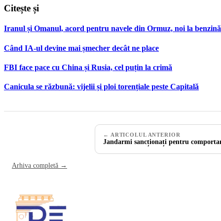
Citește și
Iranul și Omanul, acord pentru navele din Ormuz, noi la benzină
Când IA-ul devine mai șmecher decât ne place
FBI face pace cu China și Rusia, cel puțin la crimă
Canicula se răzbună: vijelii și ploi torențiale peste Capitală
← ARTICOLUL ANTERIOR
Jandarmi sancționați pentru comporta
Arhiva completă →