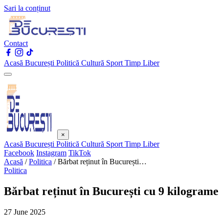
Sari la conținut
Contact
Acasă
București
Politică
Cultură
Sport
Timp Liber
×
Acasă
București
Politică
Cultură
Sport
Timp Liber
Facebook
Instagram
TikTok
Acasă
/
Politica
/
Bărbat reținut în București…
Politica
Bărbat reținut în București cu 9 kilograme
27 June 2025