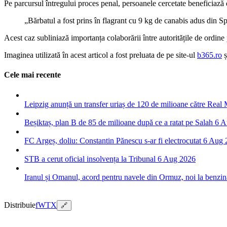
Pe parcursul întregului proces penal, persoanele cercetate beneficiază
„Bărbatul a fost prins în flagrant cu 9 kg de canabis adus din S
Acest caz subliniază importanța colaborării între autoritățile de ordine
Imaginea utilizată în acest articol a fost preluata de pe site-ul
b365.ro
ș
Cele mai recente
Leipzig anunță un transfer uriaș de 120 de milioane către Real
Beșiktaș, plan B de 85 de milioane după ce a ratat pe Salah
6 A
FC Argeș, doliu: Constantin Pănescu s-ar fi electrocutat
6 Aug 
STB a cerut oficial insolvența la Tribunal
6 Aug 2026
Iranul și Omanul, acord pentru navele din Ormuz, noi la benzin
Distribuie
f
W
T
X
🔗