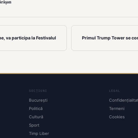
ărășan
e, va participa la Festivalul
Primul Trump Tower se con
SECȚIUNI
LEGAL
București
Confidențialita
Politică
Termeni
Cultură
Cookies
Sport
Timp Liber