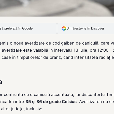
să preferată în Google
Urmărește-ne în Discover
emis o nouă avertizare de cod galben de caniculă, care v
 avertizare este valabilă în intervalul 13 iulie, ora 12:00 –
din case în timpul orelor de prânz, când intensitatea radiație
ă
 confrunta cu o caniculă accentuată, iar disconfortul term
încadra între
35 și 36 de grade Celsius
. Avertizarea nu se
altor județe, inclusiv: