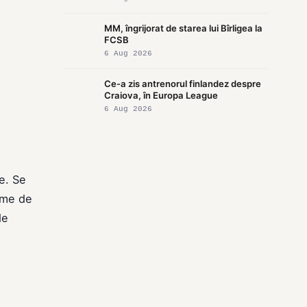
MM, îngrijorat de starea lui Bîrligea la
FCSB
6 Aug 2026
Ce-a zis antrenorul finlandez despre
Craiova, în Europa League
6 Aug 2026
e. Se
xime de
de