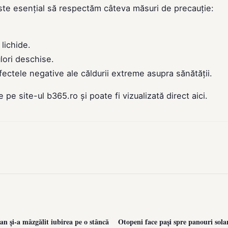
este esențial să respectăm câteva măsuri de precauție:
lichide.
ulori deschise.
ectele negative ale căldurii extreme asupra sănătății.
de pe site-ul
b365.ro
și poate fi vizualizată direct
aici
.
n și-a mâzgălit iubirea pe o stâncă
Otopeni face pași spre panouri sola