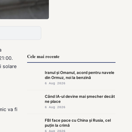
a
Cele mai recente
 21:00.
i solare
Iranul și Omanul, acord pentru navele
din Ormuz, noi la benzină
6 Aug 2026
Când IA-ul devine mai șmecher decât
ne place
6 Aug 2026
ic va fi
FBI face pace cu China și Rusia, cel
puțin la crimă
6 Aug 2026