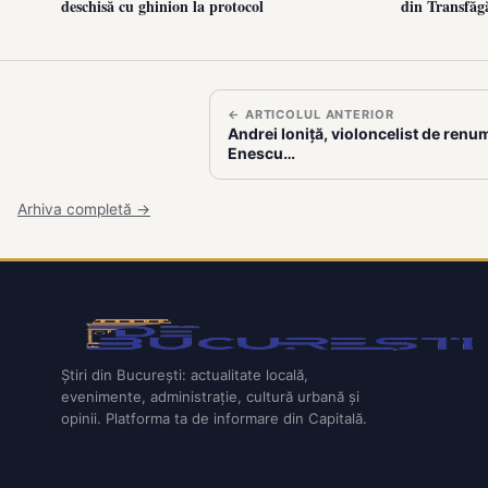
deschisă cu ghinion la protocol
din Transfăg
← ARTICOLUL ANTERIOR
Andrei Ioniță, violoncelist de renum
Enescu…
Arhiva completă →
Știri din București: actualitate locală,
evenimente, administrație, cultură urbană și
opinii. Platforma ta de informare din Capitală.