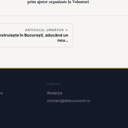
prim ajutor organizate la Voluntari
ARTICOLUL URMĂTOR →
struiește în București, aducând un
nou…
CONTACT
te
Redacția
contact@debucuresti.ro