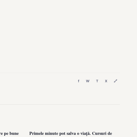
f
W
T
X
🔗
re pe bune
Primele minute pot salva o viață. Cursuri de