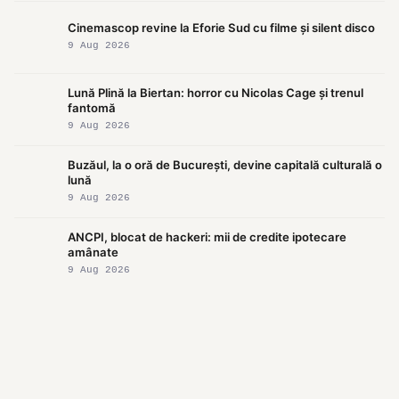
Cinemascop revine la Eforie Sud cu filme și silent disco
9 Aug 2026
Lună Plină la Biertan: horror cu Nicolas Cage și trenul
fantomă
9 Aug 2026
Buzăul, la o oră de București, devine capitală culturală o
lună
9 Aug 2026
ANCPI, blocat de hackeri: mii de credite ipotecare
amânate
9 Aug 2026