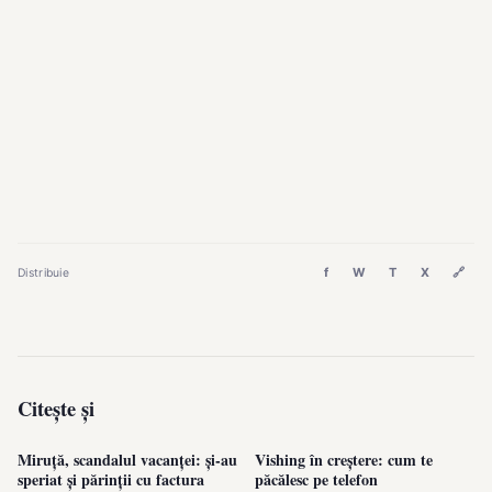
f
W
T
X
🔗
Distribuie
Citește și
Miruță, scandalul vacanței: și-au
Vishing în creștere: cum te
speriat și părinții cu factura
păcălesc pe telefon