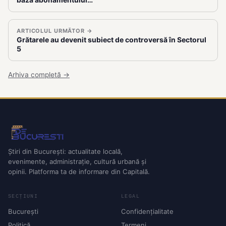
ARTICOLUL URMĂTOR →
Grătarele au devenit subiect de controversă în Sectorul
5
Arhiva completă →
Știri din București: actualitate locală,
evenimente, administrație, cultură urbană și
opinii. Platforma ta de informare din Capitală.
SECȚIUNI
LEGAL
București
Confidențialitate
Politică
Termeni