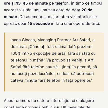
ore și 43-45 de minute
pe telefon, în timp ce timpul
acordat vizitării unui muzeu este de doar
20 de
minute
. De asemenea, majoritatea vizitatorilor se
opresc doar
15 secunde
în fața unei opere de artă.
Ioana Ciocan, Managing Partner Art Safari, a
declarat: „Când ați fost ultima dată prezenți
100% într-o expoziție de artă, fără să stați cu
telefonul în mână? Vă provoc să veniți la Art
Safari fără telefon sau să-l țineți în geantă, să
nu faceți poze lucrărilor, ci doar să petreceți
câteva minute fără telefon în fața operelor.”
Acest demers nu este o interdicție, ci o alegere
conștientă propusă publicului. Ultimele zile de