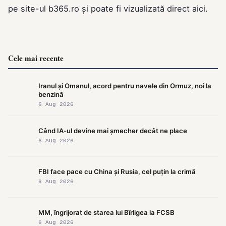
pe site-ul
b365.ro
și poate fi vizualizată direct
aici
.
Cele mai recente
Iranul și Omanul, acord pentru navele din Ormuz, noi la
benzină
6 Aug 2026
Când IA-ul devine mai șmecher decât ne place
6 Aug 2026
FBI face pace cu China și Rusia, cel puțin la crimă
6 Aug 2026
MM, îngrijorat de starea lui Bîrligea la FCSB
6 Aug 2026