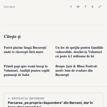
f
W
T
X
🔗
Distribuie
Citește și
Patru piscine lângă București
Un loc de sprijin pentru familiile
unde te răcorești fără mare
vulnerabile, deschis la Voluntari
cu peste 4,1 milioane de lei
Primii pași spre scenă încep la
Brașov Jazz & Blues Festival:
Voluntari. Audiții pentru copiii
motiv bun de evadare din
pasionați de balet
București
← ARTICOLUL ANTERIOR
Parcarea „pe propria răspundere” din Berceni, dar în
baza abonamentului…