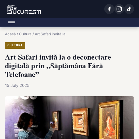
Acasă
/
Cultura
/
Art Safari invită la…
CULTURA
Art Safari invită la o deconectare
digitală prin „Săptămâna Fără
Telefoane”
15 July 2025