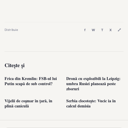
f
W
T
X
🔗
Distribuie
Citește și
Frica din Kremlin: FSB-ul lui
Dronă cu explozibili la Leipzig:
Putin scapă de sub control?
umbra Rusiei planează peste
zboruri
Vijelii de coșmar în țară, în
Serbia clocotește: Vucic ia în
plină caniculă
calcul demisia