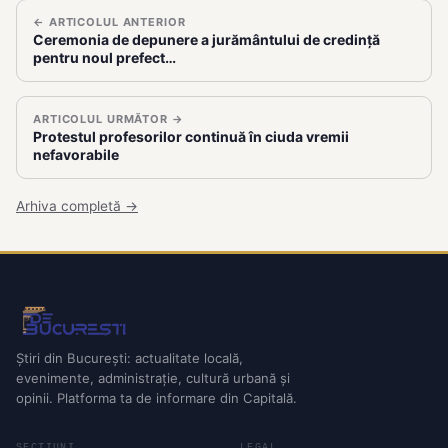
← ARTICOLUL ANTERIOR
Ceremonia de depunere a jurământului de credință
pentru noul prefect…
ARTICOLUL URMĂTOR →
Protestul profesorilor continuă în ciuda vremii
nefavorabile
Arhiva completă →
Știri din București: actualitate locală,
evenimente, administrație, cultură urbană și
opinii. Platforma ta de informare din Capitală.
SECȚIUNI
LEGAL