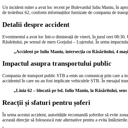
Un incident rutier a avut loc recent pe Bulevardul Iuliu Maniu, în apro
de troleibuz 62, conform informațiilor furnizate de compania de transp
Detalii despre accident
Evenimentul a avut loc într-o dimineață de vineri, în jurul orei 08:30. 
Răsăritului, pe sensul de mers Gorjului – Lujerului. În urma impactului, 
„Accident pe Iuliu Maniu, intersecția cu Răsăritului, 4 mași
Impactul asupra transportului public
Compania de transport public STB a emis un comunicat prin care a infor
accidentul în care nu au fost implicate vehiculele STB. În mesajul tra
„Linia 62 – blocată pe bd. Iuliu Maniu, la Răsăritului, sen
Reacții și sfaturi pentru șoferi
În urma acestui accident, autoritățile recomandă șoferilor să evite zon
această direcție să folosească rute alternative pentru a evita întârzierile