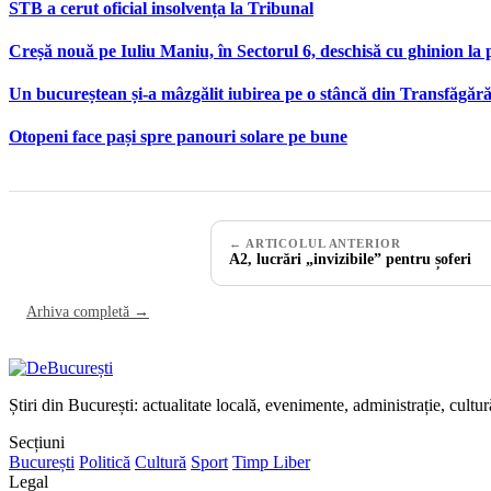
STB a cerut oficial insolvența la Tribunal
Creșă nouă pe Iuliu Maniu, în Sectorul 6, deschisă cu ghinion la 
Un bucureștean și-a mâzgălit iubirea pe o stâncă din Transfăgăr
Otopeni face pași spre panouri solare pe bune
← ARTICOLUL ANTERIOR
A2, lucrări „invizibile” pentru șoferi
Arhiva completă →
Știri din București: actualitate locală, evenimente, administrație, cultu
Secțiuni
București
Politică
Cultură
Sport
Timp Liber
Legal