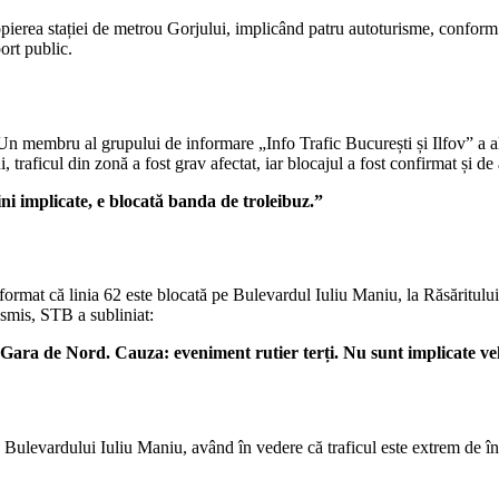
pierea stației de metrou Gorjului, implicând patru autoturisme, conform de
ort public.
Un membru al grupului de informare „Info Trafic București și Ilfov” a ale
traficul din zonă a fost grav afectat, iar blocajul a fost confirmat și de a
ni implicate, e blocată banda de troleibuz.”
mat că linia 62 este blocată pe Bulevardul Iuliu Maniu, la Răsăritului, 
nsmis, STB a subliniat:
s Gara de Nord. Cauza: eveniment rutier terți. Nu sunt implicate v
a Bulevardului Iuliu Maniu, având în vedere că traficul este extrem de î
.