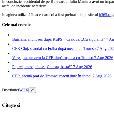
În concluzie, accidentul de pe Bulevardul Iuliu Maniu a avut un impact s
astfel de incidente nefericite.
Imaginea utilizată în acest articol a fost preluata de pe site-ul
b365.ro
ș
Cele mai recente
Baiaram, anunț sec după KuPS – Craiova: „Cu siguranță”
7 Au
CFR Cluj, scandal cu Folha după meciul cu Tromso
7 Aug 202
Varga, ras pe zero la CFR după rușinea cu Tromso
7 Aug 2026
Pițurcă, mesaj tăios: „Cu asta, basta!”
7 Aug 2026
CFR, făcută praf de Tromso: reacții dure în fotbal
7 Aug 2026
Distribuie
f
W
T
X
🔗
Citește și