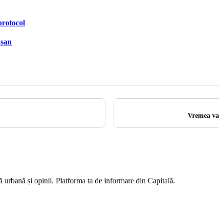
protocol
ășan
Vremea va 
ră urbană și opinii. Platforma ta de informare din Capitală.