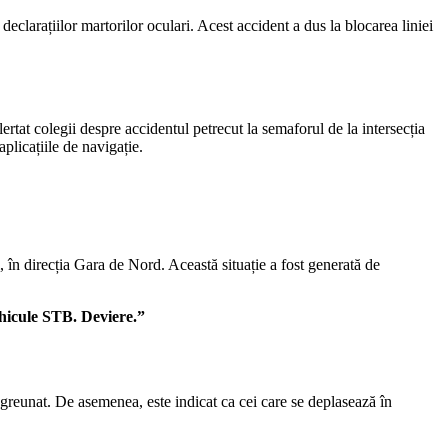
clarațiilor martorilor oculari. Acest accident a dus la blocarea liniei
rtat colegii despre accidentul petrecut la semaforul de la intersecția
plicațiile de navigație.
în direcția Gara de Nord. Această situație a fost generată de
ehicule STB. Deviere.”
ngreunat. De asemenea, este indicat ca cei care se deplasează în