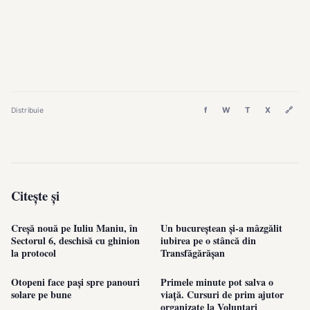
f
W
T
X
🔗
Distribuie
Citește și
Creșă nouă pe Iuliu Maniu, în
Un bucureștean și-a mâzgălit
Sectorul 6, deschisă cu ghinion
iubirea pe o stâncă din
la protocol
Transfăgărășan
Otopeni face pași spre panouri
Primele minute pot salva o
solare pe bune
viață. Cursuri de prim ajutor
organizate la Voluntari