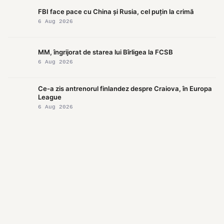
FBI face pace cu China și Rusia, cel puțin la crimă
6 Aug 2026
MM, îngrijorat de starea lui Bîrligea la FCSB
6 Aug 2026
Ce-a zis antrenorul finlandez despre Craiova, în Europa
League
6 Aug 2026