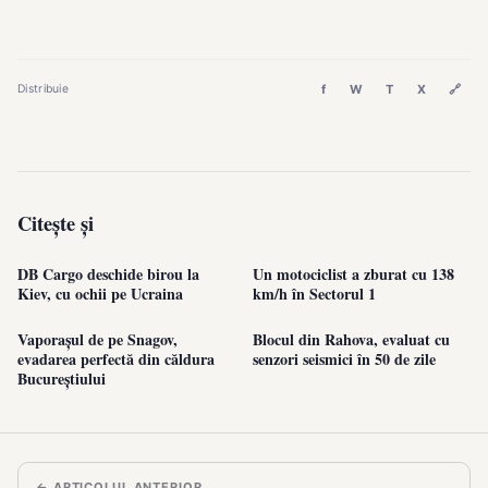
f
W
T
X
🔗
Distribuie
Citește și
DB Cargo deschide birou la
Un motociclist a zburat cu 138
Kiev, cu ochii pe Ucraina
km/h în Sectorul 1
Vaporașul de pe Snagov,
Blocul din Rahova, evaluat cu
evadarea perfectă din căldura
senzori seismici în 50 de zile
Bucureștiului
← ARTICOLUL ANTERIOR