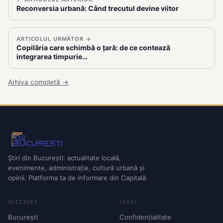
Reconversia urbană: Când trecutul devine viitor
ARTICOLUL URMĂTOR →
Copilăria care schimbă o țară: de ce contează
integrarea timpurie…
Arhiva completă →
Știri din București: actualitate locală,
evenimente, administrație, cultură urbană și
opinii. Platforma ta de informare din Capitală.
SECȚIUNI
LEGAL
București
Confidențialitate